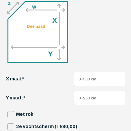
X maat
*
Y maat:
*
Met rok
2e vochtscherm (+€80,00)