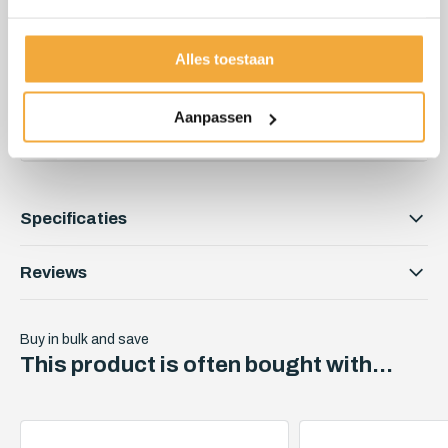
Kunnen we je helpen?
Klantenservice:
nu geopend
Alles toestaan
06 51 89 84 56
Aanpassen
info@skoy.nl
Specificaties
Reviews
Buy in bulk and save
This product is often bought with...