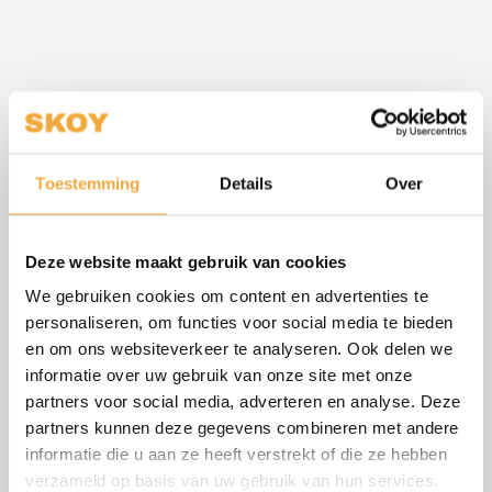
Geniet nog meer en langer van uw minipool of plungepool. Door
een goed isolerende minipool cover/plungepool cover te
gebruiken kunt u en het meeste vuil buiten uw bad houden, maar
ook de temperatuur langer vast houden en daardoor energie
Toestemming
Details
Over
zuiniger genieten van uw bad.
Deze website maakt gebruik van cookies
De cover wordt standaard geleverd met 8 handvatten en is uit
We gebruiken cookies om content en advertenties te
te breiden dmv bandjes, 2de vochtscherm en reflectiefolie
personaliseren, om functies voor social media te bieden
en om ons websiteverkeer te analyseren. Ook delen we
informatie over uw gebruik van onze site met onze
partners voor social media, adverteren en analyse. Deze
partners kunnen deze gegevens combineren met andere
informatie die u aan ze heeft verstrekt of die ze hebben
verzameld op basis van uw gebruik van hun services.