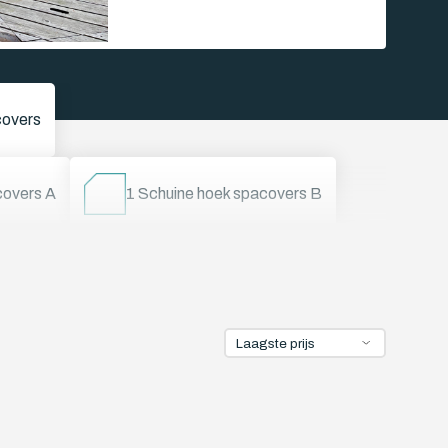
overs
covers A
1 Schuine hoek spacovers B
Achthoekige spacovers
Jacuzzi cover