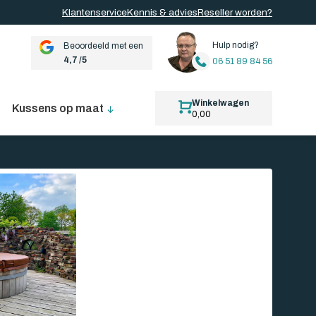
Klantenservice
Kennis & advies
Reseller worden?
Hulp nodig?
Beoordeeld met een
4,7 /5
06 51 89 84 56
Winkelwagen
Kussens op maat
0,00