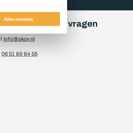
Alles toestaan
l jouw maatwerk vragen
!
info@skoy.nl
06 51 89 84 56