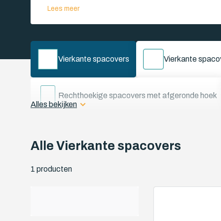
Lees meer
Vierkante spacovers
Vierkante spaco
Rechthoekige spacovers met afgeronde hoek
Alles bekijken
2 Schuine hoeken spacovers A
2 Schu
Alle Vierkante spacovers
1 producten