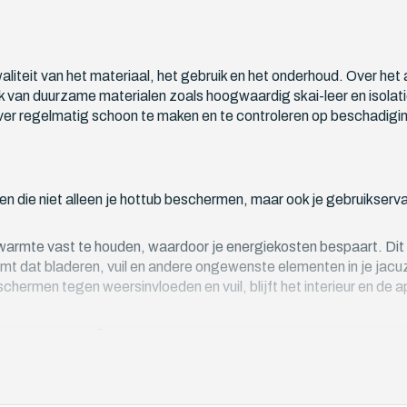
aliteit van het materiaal, het gebruik en het onderhoud. Over 
ik van duurzame materialen zoals hoogwaardig skai-leer en isola
over regelmatig schoon te maken en te controleren op beschadiging
n die niet alleen je hottub beschermen, maar ook je gebruikserv
warmte vast te houden, waardoor je energiekosten bespaart. Dit i
mt dat bladeren, vuil en andere ongewenste elementen in je jac
schermen tegen weersinvloeden en vuil, blijft het interieur en de 
er vervangen?
t tijd is om je jacuzzi cover te vervangen: