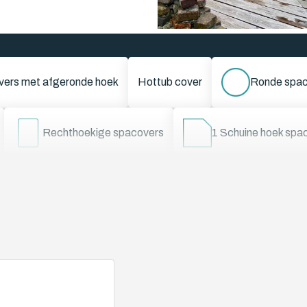
vers met afgeronde hoek
Hottub cover
Ronde spac
Rechthoekige spacovers
1 Schuine hoek spa
ine hoeken spacovers B
4 Schuine hoeken spacovers