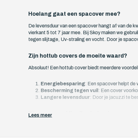
Hoelang gaat een spacover mee?
De levensduur van een spacover hangt af van de kw
vierkant 5 tot 7 jaar mee. Bij Skoy maken we gebru
tegen slijtage, Uv-straling en vocht. Door je spac
Zijn hottub covers de moeite waard?
Absoluut! Een hottub cover biedt meerdere voordele
Energiebesparing
: Een spacover helpt de 
Bescherming tegen vuil
: Een cover voorko
Langere levensduur
: Door je jacuzzi te be
Wanneer moet ik mijn vierkante spacov
Lees meer
Er zijn verschillende signalen die erop wijzen dat he