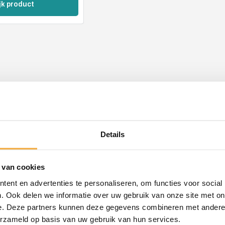
jk product
Meer over 
Details
De sp
 van cookies
maat
Na 1 van de la
ent en advertenties te personaliseren, om functies voor social
zelfstandige 
. Ook delen we informatie over uw gebruik van onze site met on
Veel kennis op
e. Deze partners kunnen deze gegevens combineren met andere i
Meer over ons
ook stoffen ko
erzameld op basis van uw gebruik van hun services.