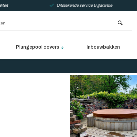
teit
Uitstekende service & garantie
Plungepool covers
Inbouwbakken