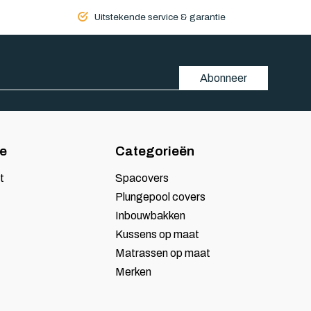
 isolatie vermindert en de levensduur van je jacuzzi
Uitstekende service & garantie
men, wat de efficiëntie vermindert.
r niet meer optimaal functioneert.
r een versleten cover.
Abonneer
te houden! Bij Skoy combineren we vakmanschap met
et ons op of bestel eenvoudig online! Voor vragen
ie
Categorieën
t
Spacovers
Plungepool covers
Inbouwbakken
Kussens op maat
Matrassen op maat
Merken