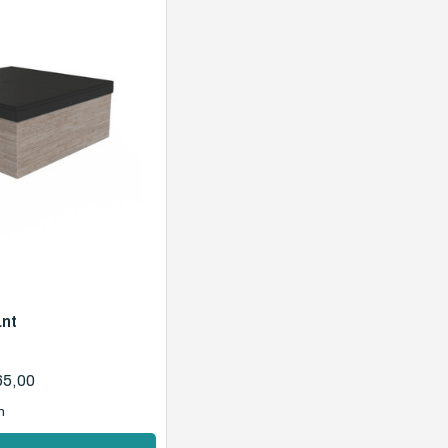
ant
65,00
n