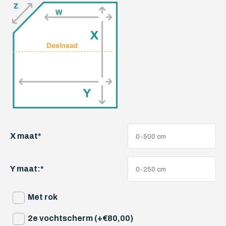
X maat
*
Y maat:
*
Met rok
2e vochtscherm (+€80,00)