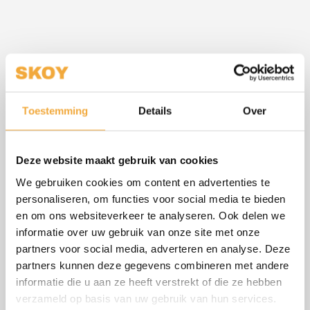
Geniet nog meer en langer van uw minipool of plungepool. Door
een goed isolerende minipool cover/plungepool cover te
gebruiken kunt u en het meeste vuil buiten uw bad houden, maar
Toestemming
Details
Over
ook de temperatuur langer vast houden en daardoor energie
zuiniger genieten van uw bad.
Deze website maakt gebruik van cookies
De cover wordt standaard geleverd met 8 handvatten en is uit
We gebruiken cookies om content en advertenties te
te breiden dmv bandjes, 2de vochtscherm en reflectiefolie
personaliseren, om functies voor social media te bieden
en om ons websiteverkeer te analyseren. Ook delen we
Wilt u een afwijkende cover of een maat groter als 300 cm neem
informatie over uw gebruik van onze site met onze
dan contact met ons op.
partners voor social media, adverteren en analyse. Deze
partners kunnen deze gegevens combineren met andere
informatie die u aan ze heeft verstrekt of die ze hebben
verzameld op basis van uw gebruik van hun services.