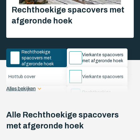
Rechthoekige spacovers met
afgeronde hoek
Rechthoekige
Vierkante spacovers
spacovers met
met afgeronde hoek
afgeronde hoek
Hottub cover
Vierkante spacovers
Alles bekijken
Rechthoekige
Ronde spacovers
spacovers
1 Schuine hoek
1 Schuine hoek
Alle Rechthoekige spacovers
spacovers A
spacovers B
met afgeronde hoek
2 Schuine hoeken
2 Schuine hoeken
spacovers A
spacovers B