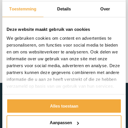
Maatwerk
Toestemming
Details
Over
Vanaf prijs
€665,00
Levertijd: 4-6 weken
Deze website maakt gebruik van cookies
Bekijk product
We gebruiken cookies om content en advertenties te
personaliseren, om functies voor social media te bieden
en om ons websiteverkeer te analyseren. Ook delen we
informatie over uw gebruik van onze site met onze
partners voor social media, adverteren en analyse. Deze
partners kunnen deze gegevens combineren met andere
informatie die u aan ze heeft verstrekt of die ze hebben
verzameld op basis van uw gebruik van hun services.
Meer over SKOY
Alles toestaan
De specialist in maatwerk
Aanpassen
Na 1 van de laatste dienstplichtige (93-2) te zijn geweest ben