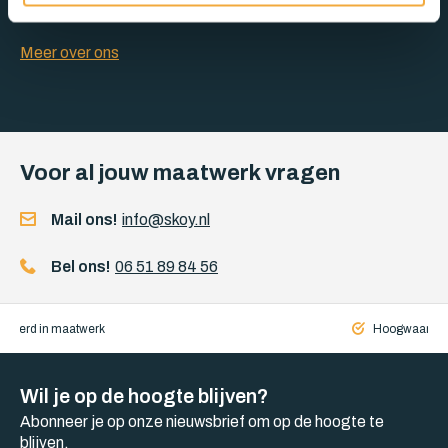
ik als zelfstandige begonnen op de markt met polyethers en
koudschuimen. Veel kennis opgedaan en doordat ik steeds
weer de vraag kreeg of ik ook stoffen kon leveren ook door
Meer over ons
ingedoken en gaan
Voor al jouw maatwerk vragen
Mail ons!
info@skoy.nl
Bel ons!
06 51 89 84 56
iseerd in maatwerk
Hoogwaardige
Wil je op de hoogte blijven?
Abonneer je op onze nieuwsbrief om op de hoogte te
blijven.