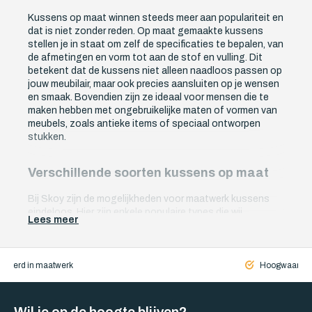
Kussens op maat winnen steeds meer aan populariteit en
dat is niet zonder reden. Op maat gemaakte kussens
stellen je in staat om zelf de specificaties te bepalen, van
de afmetingen en vorm tot aan de stof en vulling. Dit
betekent dat de kussens niet alleen naadloos passen op
jouw meubilair, maar ook precies aansluiten op je wensen
en smaak. Bovendien zijn ze ideaal voor mensen die te
maken hebben met ongebruikelijke maten of vormen van
meubels, zoals antieke items of speciaal ontworpen
stukken.
Verschillende soorten kussens op maat
Bij Skoy zijn de mogelijkheden voor maatwerk kussens
eindeloos. Hier zijn enkele populaire types die wij
Lees meer
aanbieden:
All weather kussens:
Deze kussens zijn gemaakt
iseerd in maatwerk
Hoogwaardige
van waterafstotende en uv-bestendige materialen
die helpen de kleur en vorm te behouden, ongeacht
de weersomstandigheden.