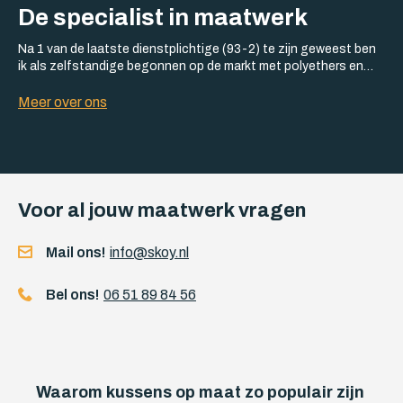
De specialist in maatwerk
Na 1 van de laatste dienstplichtige (93-2) te zijn geweest ben
ik als zelfstandige begonnen op de markt met polyethers en
koudschuimen. Veel kennis opgedaan en doordat ik steeds
weer de vraag kreeg of ik ook stoffen kon leveren ook door
Meer over ons
ingedoken en gaan
Voor al jouw maatwerk vragen
Mail ons!
info@skoy.nl
Bel ons!
06 51 89 84 56
Waarom kussens op maat zo populair zijn