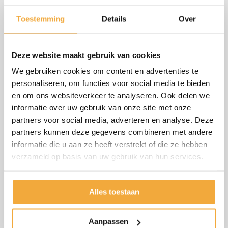
Tuinbankkussens
All weather kussens
Toestemming
Details
Over
Maatwerk
Maatwerk
Levertijd: 2-4 weken
Levertijd: 2-4 weken
Deze website maakt gebruik van cookies
Bekijk product
Bekijk product
We gebruiken cookies om content en advertenties te
personaliseren, om functies voor social media te bieden
en om ons websiteverkeer te analyseren. Ook delen we
informatie over uw gebruik van onze site met onze
partners voor social media, adverteren en analyse. Deze
partners kunnen deze gegevens combineren met andere
informatie die u aan ze heeft verstrekt of die ze hebben
verzameld op basis van uw gebruik van hun services.
Alles toestaan
Aanpassen