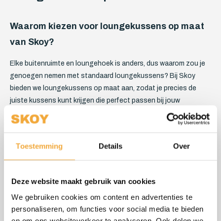
Waarom kiezen voor loungekussens op maat
van Skoy?
Elke buitenruimte en loungehoek is anders, dus waarom zou je
genoegen nemen met standaard loungekussens? Bij Skoy
bieden we loungekussens op maat aan, zodat je precies de
juiste kussens kunt krijgen die perfect passen bij jouw
loungemeubilair. Hiermee geniet je van:
Perfecte pasvorm
: Onze loungekussens worden speciaal
Toestemming
Details
Over
op maat gemaakt voor jouw loungemeubilair, waardoor ze
perfect aansluiten op de vorm en afmetingen van jouw
banken, stoelen of loungesets.
Deze website maakt gebruik van cookies
Ruime keuze aan kleuren
: Bij Skoy heb je de keuze uit
We gebruiken cookies om content en advertenties te
diverse kleuren en patronen, zodat je loungekussens kunt
personaliseren, om functies voor social media te bieden
samenstelling die perfect passen bij jouw smaak en
en om ons websiteverkeer te analyseren. Ook delen we