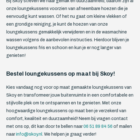
Bij Skoy streven we naar gemak en duurzaamheid, daarom zijn al
onze loungekussens voorzien van afneembare hoezen die je
eenvoudig kunt wassen. Of het nu gaat om kleine vlekken of
een grondige reiniging, je kunt de hoezen van onze
loungekussens gemakkelijk verwijderen en in de wasmachine
wassen volgens de aanbevolen instructies. Hierdoor blijven je
loungekussens fris en schoon en kun je er nog langer van
genieten!
Bestel loungekussens op maat bij Skoy!
Kies vandaag nog voor op maat gemaakte loungekussens van
Skoy en transformeer jouw buitenruimte in een comfortabele en
stijlvolle plek om te ontspannen en te genieten. Met onze
hoogwaardige loungekussens op maat ben je verzekerd van
comfort, kwaliteit en duurzaamheid! Neem bij vragen contact
met ons op, dit kan door te bellen naar
06 51 89 84 56
of mailen
naar
info@skoy.nl
. We helpen je graag verder!