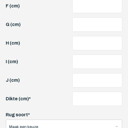
F (cm)
G (cm)
H (cm)
I (cm)
J (cm)
Dikte (cm)
*
Rug soort
*