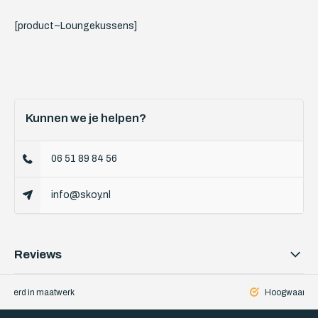
[product~Loungekussens]
Kunnen we je helpen?
06 51 89 84 56
info@skoy.nl
Reviews
iseerd in maatwerk
Hoogwaardige