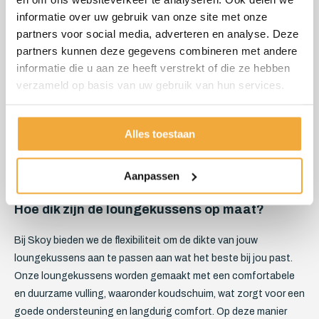
buitenomgeving.
informatie over uw gebruik van onze site met onze
Eigen productie
: Onze loungekussens, loungesetkussens
partners voor social media, adverteren en analyse. Deze
en loungebank kussens worden in onze eigen werkplaats
partners kunnen deze gegevens combineren met andere
geproduceerd door ervaren vakmensen. Zo hebben we de
informatie die u aan ze heeft verstrekt of die ze hebben
volledige controle over het productieproces en kunnen we de
verzameld op basis van uw gebruik van hun services.
kwaliteit van de kussens waarborgen.
Maatwerkadvies
: Ons deskundige team staat klaar om je te
helpen bij het kiezen van de juiste materialen, afmetingen en
Alles toestaan
ontwerpen voor jouw loungekussens. Zo weet je zeker dat je
de perfecte keuze maakt!
Aanpassen
Hoe dik zijn de loungekussens op maat?
Bij Skoy bieden we de flexibiliteit om de dikte van jouw
loungekussens aan te passen aan wat het beste bij jou past.
Onze loungekussens worden gemaakt met een comfortabele
en duurzame vulling, waaronder koudschuim, wat zorgt voor een
goede ondersteuning en langdurig comfort. Op deze manier