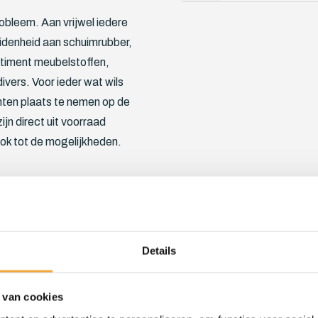
bleem. Aan vrijwel iedere
idenheid aan schuimrubber,
rtiment meubelstoffen,
ivers. Voor ieder wat wils
hten plaats te nemen op de
jn direct uit voorraad
ok tot de mogelijkheden.
. Exact in de door u
ligen, werken we nauwkeurig
Details
 in onze eigen werkplaats
dus rechtstreeks bij de
 van cookies
stellen van een offerte mag