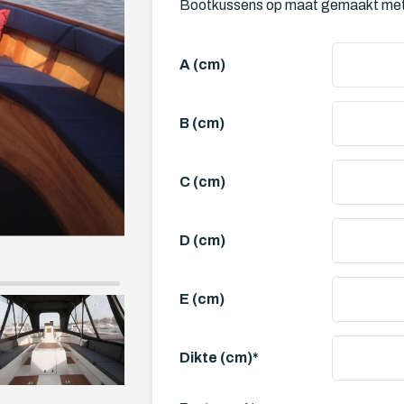
Bootkussens op maat gemaakt met e
A (cm)
B (cm)
C (cm)
D (cm)
E (cm)
Dikte (cm)
*