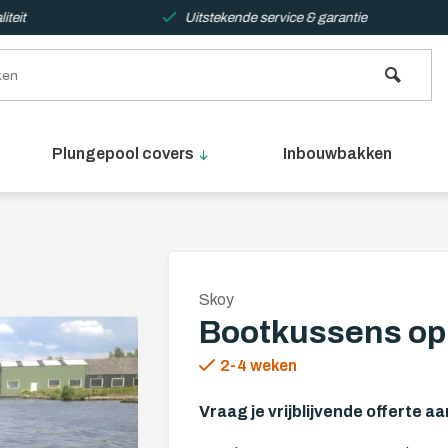
teit
Uitstekende service & garantie
Plungepool covers
Inbouwbakken
Skoy
Bootkussens op
2-4 weken
Vraag je vrijblijvende offerte aa