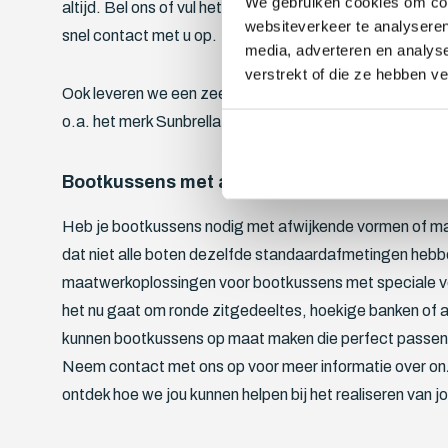
We gebruiken cookies om cont
altijd. Bel ons of vul het offerteformulier in met de bet
websiteverkeer te analyseren
snel contact met u op.
media, adverteren en analys
verstrekt of die ze hebben v
Ook leveren we een zeer groot assortiment stoffen en ku
o.a. het merk Sunbrella.
Bootkussens met afwijkende vormen of mat
Heb je bootkussens nodig met afwijkende vormen of ma
dat niet alle boten dezelfde standaardafmetingen heb
maatwerkoplossingen voor bootkussens met speciale v
het nu gaat om ronde zitgedeeltes, hoekige banken of a
kunnen bootkussens op maat maken die perfect passen bi
Neem contact met ons op voor meer informatie over o
ontdek hoe we jou kunnen helpen bij het realiseren van 