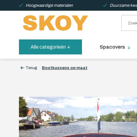
Hoogwaardige materialen
Duurzame kwali
Alle categorieën
Spacovers
Terug
Bootkussens op maat