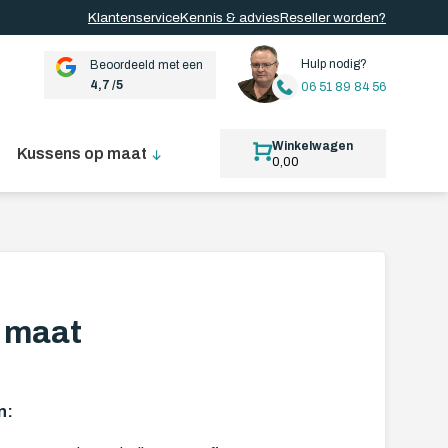
Klantenservice
Kennis & advies
Reseller worden?
Hulp nodig?
Beoordeeld met een
4,7 /5
06 51 89 84 56
Winkelwagen
Kussens op maat
0,00
 maat
n: