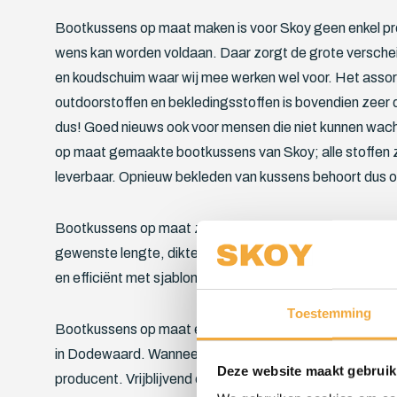
Bootkussens op maat maken is voor Skoy geen enkel pro
wens kan worden voldaan. Daar zorgt de grote versche
en koudschuim waar wij mee werken wel voor. Het asso
outdoorstoffen en bekledingsstoffen is bovendien zeer d
dus! Goed nieuws ook voor mensen die niet kunnen wac
op maat gemaakte bootkussens van Skoy; alle stoffen zi
leverbaar. Opnieuw bekleden van kussens behoort dus o
Bootkussens op maat zijn kussens zoals u ze graag ziet
gewenste lengte, dikte en vorm. Om dat te bewerkstel
en efficiënt met sjablonen en mallen.
Toestemming
Bootkussens op maat en bootmatrassen maken gebeurt
in Dodewaard. Wanneer u met Skoy in zee gaat, koopt u 
Deze website maakt gebruik
producent. Vrijblijvend contact opnemen of het laten op