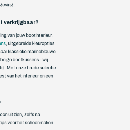
mgeving.
t verkrijgbaar?
ling van jouw bootinterieur.
ens
, uitgebreide kleuropties
naar klassieke marineblauwe
 beige bootkussens - wij
tijl. Met onze brede selectie
st van het interieur en een
n
hoon uitzien, zelfs na
e tips voor het schoonmaken