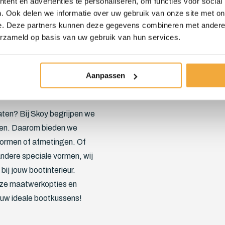
ent en advertenties te personaliseren, om functies voor social
reffende maten en wij nemen
. Ook delen we informatie over uw gebruik van onze site met on
e. Deze partners kunnen deze gegevens combineren met andere i
erzameld op basis van uw gebruik van hun services.
nstleer uit voorraad van
Aanpassen
en? Maak ze op maat!
ten? Bij Skoy begrijpen we
ben. Daarom bieden we
ormen of afmetingen. Of
ndere speciale vormen, wij
j jouw bootinterieur.
nze maatwerkopties en
jouw ideale bootkussens!