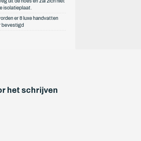
eg uit de hoes en zal zich niet
 isolatieplaat.
orden er 8 luxe handvatten
r bevestigd
r het schrijven