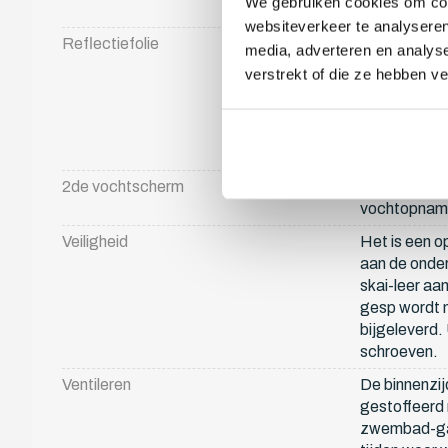
We gebruiken cookies om cont
in een kleur
websiteverkeer te analyseren
Reflectiefolie
De EPS- isol
media, adverteren en analys
waterdichte p
verstrekt of die ze hebben v
belangrijks
indringing va
kiezen voor 
kan de leven
2de vochtscherm
Extra dampw
vochtopname
Veiligheid
Het is een o
aan de onder
skai-leer aa
gesp wordt 
bijgeleverd.
schroeven.
Ventileren
De binnenzij
gestoffeerd 
zwembad-gaa