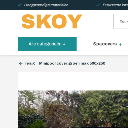
Hoogwaardige materialen
Duurzame kwali
Alle categorieën
Spacovers
Terug
Minipool cover groen max 500x250