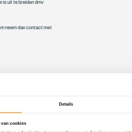
is uit te breiden dmv
0 cm neem dan contact met
Details
g en afvoeraansluiting
de van de hoes wordt
 van cookies
met dik hoogwaardig skai-leer