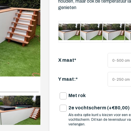
houden, maar ook de temperatuur la
genieten
X maat
*
Y maat:
*
Met rok
2e vochtscherm (+€80,00)
Als extra optie kunt u kiezen voor een e
vochtscherm. Dit kan de levensduur v
verlengen.