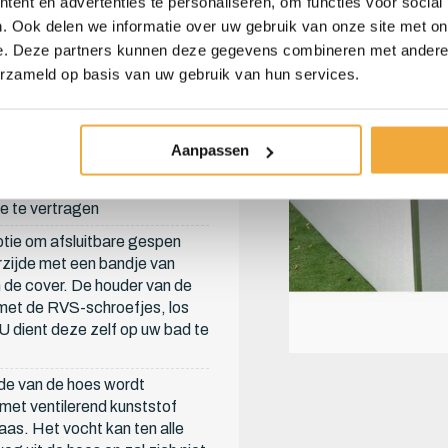
ent en advertenties te personaliseren, om functies voor social
 van uw keuze
. Ook delen we informatie over uw gebruik van onze site met on
atieplaat wordt verpakt in een
e. Deze partners kunnen deze gegevens combineren met andere i
lastic-folie. Dit is de
erzameld op basis van uw gebruik van hun services.
te bescherming tegen
n vocht. Als extra optie kunt u
een extra 2e vochtscherm. Dit
Aanpassen
sduur van uw cover verlengen.
erende folie om
 te vertragen
ptie om afsluitbare gespen
zijde met een bandje van
n de cover. De houder van de
met de RVS-schroefjes, los
 U dient deze zelf op uw bad te
de van de hoes wordt
met ventilerend kunststof
s. Het vocht kan ten alle