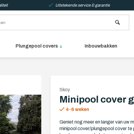
teit
Uitstekende service & garantie
Plungepool covers
Inbouwbakken
Skoy
Minipool cover
4-6 weken
Geniet nog meer en langer van uw m
minipool cover/plungepool cover te 