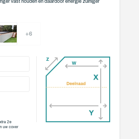
nger vast houden en daardoor energie zuiniger
+6
xtra 2e
an uw cover