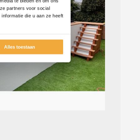
 media te bieden en om ons
ze partners voor social
nformatie die u aan ze heeft
Alles toestaan