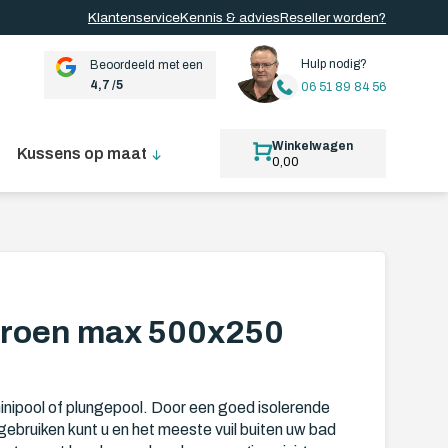
Klantenservice
Kennis & advies
Reseller worden?
Hulp nodig?
Beoordeeld met een
4,7 /5
06 51 89 84 56
Winkelwagen
Kussens op maat
0,00
 groen max 500x250
inipool of plungepool. Door een goed isolerende
gebruiken kunt u en het meeste vuil buiten uw bad