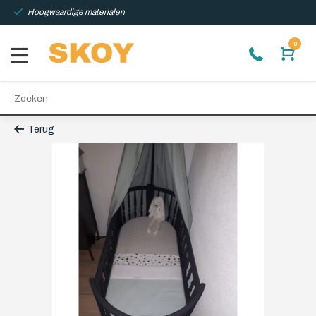
Hoogwaardige materialen
0
Terug