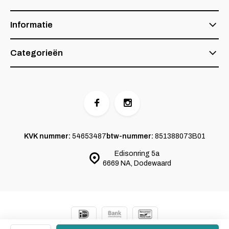
Informatie
Categorieën
KVK nummer:
54653487
btw-nummer:
851388073B01
Edisonring 5a
6669 NA, Dodewaard
© 2024 SKOY
- Powered by
Emarkable.nl
Sitemap