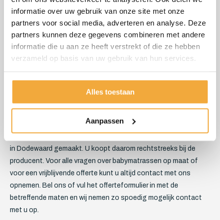
informatie over uw gebruik van onze site met onze
schuimrubber, polyether en koudschuim en u heeft de keuze uit
partners voor social media, adverteren en analyse. Deze
een flink aantal verschillende meubelstoffen en
partners kunnen deze gegevens combineren met andere
bekledingsstoffen. Allemaal direct uit voorraad leverbaar. Aan
informatie die u aan ze heeft verstrekt of die ze hebben
iedere wens kan daarom snel en efficiënt voldaan worden.
verzameld op basis van uw gebruik van hun services.
Afwijkende formaten, bijzondere vormen, rondingen of
uitsparingen zijn voor Skoy geen enkel probleem.
Babymatrassen op maat van traagfoam, die zich geheel naar
Alles toestaan
het lichaam van uw kroost vormen, kunnen ook geleverd
worden. Net als reguliere matrassen trouwens.
Aanpassen
Alle babymatrassen op maat worden in onze eigen werkplaats
in Dodewaard gemaakt. U koopt daarom rechtstreeks bij de
producent. Voor alle vragen over babymatrassen op maat of
voor een vrijblijvende offerte kunt u altijd contact met ons
opnemen. Bel ons of vul het offerteformulier in met de
betreffende maten en wij nemen zo spoedig mogelijk contact
met u op.