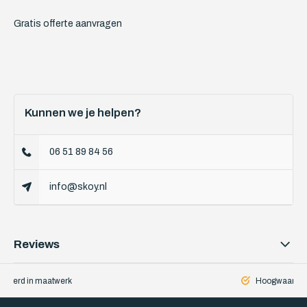
Gratis offerte aanvragen
Kunnen we je helpen?
06 51 89 84 56
info@skoy.nl
Reviews
iseerd in maatwerk
Hoogwaardige