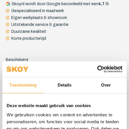
Skoy.nl wordt door Google beoordeeld met een
4,7 /
5
Gespecialiseerd in maatwerk
Eigen werkplaats & showroom
Uitstekende service & garantie
Duurzame kwaliteit
Korte productietijd
Beschrijving
Wiegmatras
Verdient uw kind niet de allerbeste matras? Skoy levert
Toestemming
Details
Over
babymatrassen op maat van kwalitatief goed materiaal en met
een hoge SG waarde (soortelijk gewicht). Hoe hoger deze
Deze website maakt gebruik van cookies
waarde, hoe slijtvaster, zwaarder en stugger de matras is.
Precies de kwaliteit die uw kind verdient dus.
We gebruiken cookies om content en advertenties te
personaliseren, om functies voor social media te bieden
en om ons websiteverkeer te analyseren. Ook delen we
De babymatrassen op maat van Skoy worden gemaakt van