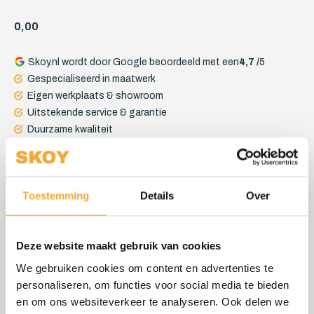
0,00
Skoy.nl wordt door Google beoordeeld met een
4,7 /
5
Gespecialiseerd in maatwerk
Eigen werkplaats & showroom
Uitstekende service & garantie
Duurzame kwaliteit
Korte productietijd
Toestemming
Details
Over
Beschrijving
Spacover rechthoek
Deze website maakt gebruik van cookies
We gebruiken cookies om content en advertenties te
Skoy Spacovers
personaliseren, om functies voor social media te bieden
en om ons websiteverkeer te analyseren. Ook delen we
Skoy Spacovers zijn hoogwaardige en duurzame spa-