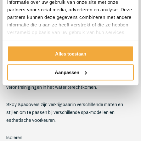
informatie over uw gebruik van onze site met onze
afdekkingen die zijn ontworpen om de warmte en het water van
partners voor social media, adverteren en analyse. Deze
je spa te behouden wanneer deze niet in gebruik is. Ze zijn
partners kunnen deze gegevens combineren met andere
gemaakt van stevig materiaal dat bestand is tegen
informatie die u aan ze heeft verstrekt of die ze hebben
verschillende weersomstandigheden, zoals regen, sneeuw en
verzameld op basis van uw gebruik van hun services.
UV-straling.
Alles toestaan
Deze spa-afdekkingen zijn niet alleen ontworpen om de
energiekosten te verlagen door warmteverlies te minimaliseren,
maar ze helpen ook om de levensduur van je spa te verlengen
Aanpassen
door te voorkomen dat vuil, bladeren en andere
verontreinigingen in het water terechtkomen.
Skoy Spacovers zijn verkrijgbaar in verschillende maten en
stijlen om te passen bij verschillende spa-modellen en
esthetische voorkeuren.
Isoleren