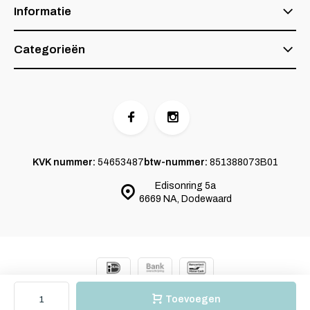
Informatie
Categorieën
KVK nummer:
54653487
btw-nummer:
851388073B01
Edisonring 5a
6669 NA, Dodewaard
© 2024 SKOY
- Powered by
Emarkable.nl
Sitemap
Toevoegen