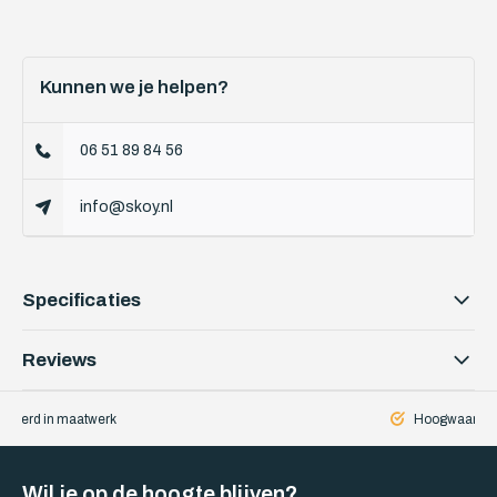
Kunnen we je helpen?
06 51 89 84 56
info@skoy.nl
Specificaties
Reviews
iseerd in maatwerk
Hoogwaardige
Wil je op de hoogte blijven?