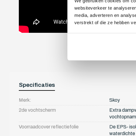
We gebruiken cookies om cont
websiteverkeer te analyseren
media, adverteren en analys
verstrekt of die ze hebben v
Specificaties
Merk:
Skoy
2de vochtscherm
Extra dampw
vochtopname
Voorraadcover reflectiefolie
De EPS- isol
waterdichte p