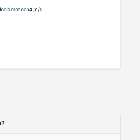
deeld met een
4,7 /
5
n?