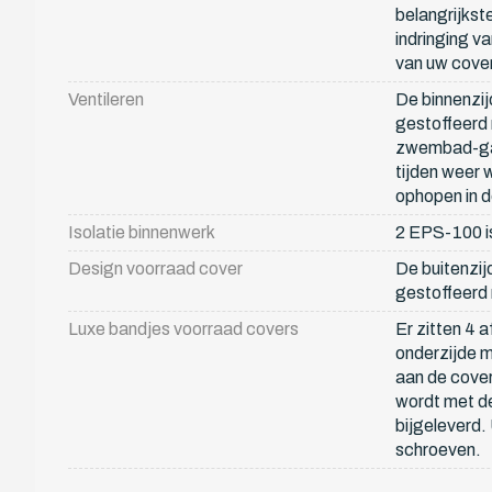
belangrijks
indringing v
van uw cover
Ventileren
De binnenzij
gestoffeerd 
zwembad-gaa
tijden weer w
ophopen in de
Isolatie binnenwerk
2 EPS-100 is
Design voorraad cover
De buitenzij
gestoffeerd 
Luxe bandjes voorraad covers
Er zitten 4 
onderzijde 
aan de cover
wordt met d
bijgeleverd.
schroeven.