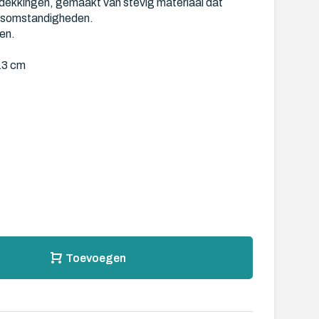
kkingen, gemaakt van stevig materiaal dat
ersomstandigheden.
len.
13 cm
Toevoegen