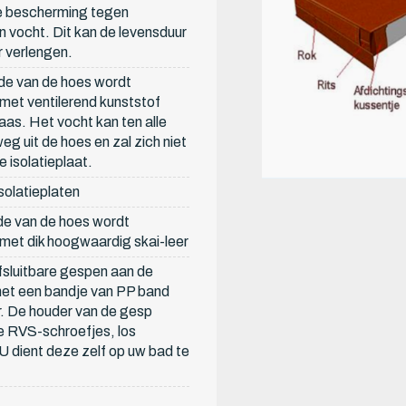
te bescherming tegen
an vocht. Dit kan de levensduur
 verlengen.
de van de hoes wordt
met ventilerend kunststof
s. Het vocht kan ten alle
eg uit de hoes en zal zich niet
 isolatieplaat.
olatieplaten
de van de hoes wordt
met dik hoogwaardig skai-leer
afsluitbare gespen aan de
met een bandje van PP band
. De houder van de gesp
e RVS-schroefjes, los
 U dient deze zelf op uw bad te