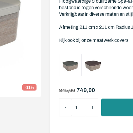
Hoogwaardige & duurzame Spa-afde
bestand is tegen verschillende we
Verkrijgbaar in diverse maten en stij
Afmeting 211 cm x 211 cm Radius 
Kijk ook bij onze maatwerk covers
-11%
749,00
845,00
-
+