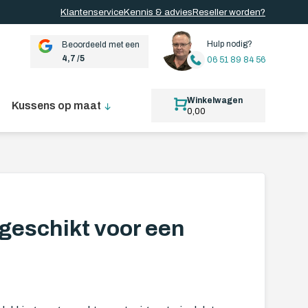
Klantenservice
Kennis & advies
Reseller worden?
Hulp nodig?
Beoordeeld met een
4,7 /5
06 51 89 84 56
Winkelwagen
Kussens op maat
0,00
s geschikt voor een