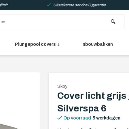
teit
Uitstekende service & garantie
Plungepool covers
Inbouwbakken
Skoy
Cover licht grij
Silverspa 6
Op voorraad
5 werkdagen