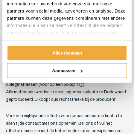
informatie over uw gebruik van onze site met onze
wij snel en efficiënt aan bijna iedere wens voldoen.
partners voor social media, adverteren en analyse. Deze
partners kunnen deze gegevens combineren met andere
Bent u op zoek naar een polyether/koudschuim matras op maat
informatie die u aan ze heeft verstrekt of die ze hebben
voor in uw camper of camper kussens? Voor een afwijkend
verzameld op basis van uw gebruik van hun services.
formaat in dikte, lengte, breedte, met een hoek eraf, rondingen
of bijvoorbeeld uitsparingen, moet u zeker bij Skoy zijn.
Alles toestaan
Wij leveren ook camper matrassen op maat van traagfoam.
Deze matrassen vormen zich geheel naar uw lichaam.
Aanpassen
Uiteraard leveren wij ook reguliere matrassen en
oplegmatrassen (voor op een boxspring).
Alle matrassen worden in onze eigen werkplaats te Dodewaard
geproduceerd. U koopt dus rechtstreeks bij de producent.
Voor een vrijblijvende offerte voor uw campermatras kunt u te
allen tijde contact met ons opnemen. Bel ons of vul het
offerteformulier in met de betreffende maten en wij nemen zo