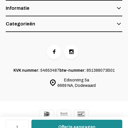
Informatie
Categorieën
KVK nummer:
54653487
btw-nummer:
851388073B01
Edisonring 5a
6669 NA, Dodewaard
© 2024 SKOY
- Powered by
Emarkable.nl
Sitemap
Offerte aanvragen