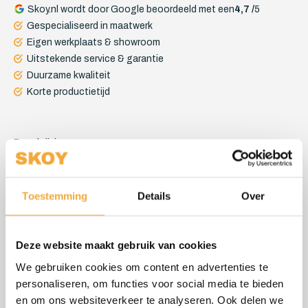
Skoy.nl wordt door Google beoordeeld met een
4,7 /
5
Gespecialiseerd in maatwerk
Eigen werkplaats & showroom
Uitstekende service & garantie
Duurzame kwaliteit
Korte productietijd
Beschrijving
Camper matras
Toestemming
Details
Over
Is de matras in uw camper aan vervanging toe? Skoy levert
koudschuim camper matrassen op maat met een hoge SG
waarde (soortelijk gewicht) en van zeer goede kwaliteit.
Deze website maakt gebruik van cookies
We gebruiken cookies om content en advertenties te
Door een grote diversiteit aan schuimrubber, polyether en
personaliseren, om functies voor social media te bieden
koudschuim en daarnaast een groot assortiment
en om ons websiteverkeer te analyseren. Ook delen we
meubelstoffen, outdoorstoffen en bekledingsstoffen kunnen