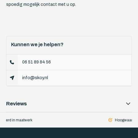
spoedig mogelijk contact met u op.
Kunnen we je helpen?
06 51 89 84 56
info@skoy.nl
Reviews
iseerd in maatwerk
Hoogwaardige