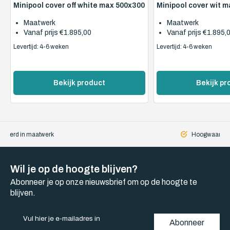
Minipool cover off white max 500x300
Minipool cover wit 
Maatwerk
Maatwerk
Vanaf prijs
€1.895,00
Vanaf prijs
€1.895,
Levertijd: 4-6 weken
Levertijd: 4-6 weken
Bekijk product
Bekijk pr
iseerd in maatwerk
Hoogwaardige
Wil je op de hoogte blijven?
Abonneer je op onze nieuwsbrief om op de hoogte te
blijven.
Abonneer