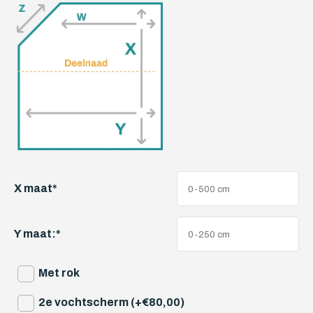
X maat
*
Y maat:
*
Met rok
2e vochtscherm (+€80,00)