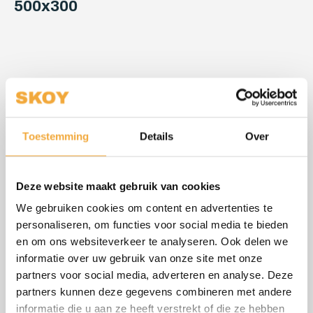
500x300
Geniet nog meer en langer van uw minipool of plungepool. Door
een goed isolerende minipool cover/plungepool cover te
gebruiken kunt u en het meeste vuil buiten uw bad houden, maar
Toestemming
Details
Over
ook de temperatuur langer vast houden en daardoor energie
zuiniger genieten van uw bad.
Deze website maakt gebruik van cookies
De cover wordt standaard geleverd met 8 handvatten en is uit
We gebruiken cookies om content en advertenties te
te breiden dmv bandjes, 2de vochtscherm en reflectiefolie
personaliseren, om functies voor social media te bieden
en om ons websiteverkeer te analyseren. Ook delen we
Wilt u een afwijkende cover of een maat groter als 300 cm neem
informatie over uw gebruik van onze site met onze
dan contact met ons op.
partners voor social media, adverteren en analyse. Deze
partners kunnen deze gegevens combineren met andere
informatie die u aan ze heeft verstrekt of die ze hebben