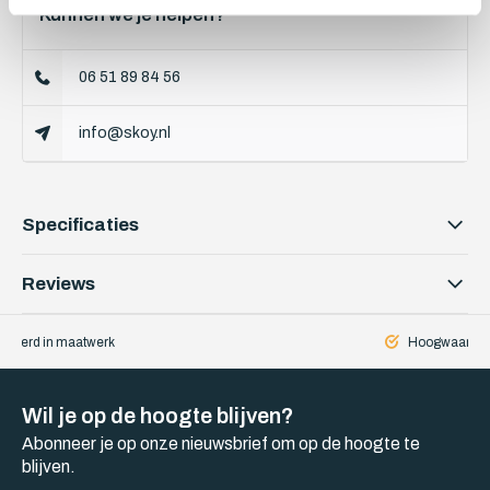
Kunnen we je helpen?
06 51 89 84 56
info@skoy.nl
Specificaties
Reviews
iseerd in maatwerk
Hoogwaardige
Wil je op de hoogte blijven?
Abonneer je op onze nieuwsbrief om op de hoogte te
blijven.