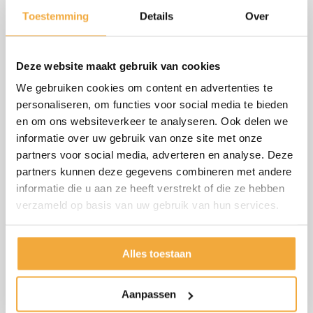
- Kleur zwart.
Toestemming
Details
Over
- 5cm wand dikte.
- Water dicht.
- Inclusief afvoer putje.
Deze website maakt gebruik van cookies
- Houd rekening met bijvoorbeeld 40cm extra ruimte aan de
We gebruiken cookies om content en advertenties te
kant van de technische ruimte.
personaliseren, om functies voor social media te bieden
- Houd rekening met 5cm speling rondom de spa.
en om ons websiteverkeer te analyseren. Ook delen we
- Op de tekening / order duidelijk binnen maten aangeven.
informatie over uw gebruik van onze site met onze
- Aangeven waar het afvoer putje moet komen.
partners voor social media, adverteren en analyse. Deze
- Houd rekening met 40cm extra ruimte aan de kant van de
partners kunnen deze gegevens combineren met andere
technische ruimte.
informatie die u aan ze heeft verstrekt of die ze hebben
verzameld op basis van uw gebruik van hun services.
Voor vragen kun je uiteraard altijd even contact met ons
opnemen.
Alles toestaan
Aanpassen